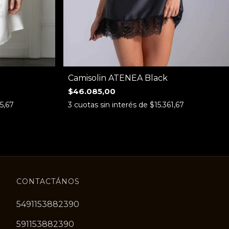
Camisolin ATENEA Black
$46.085,00
5,67
3
cuotas sin interés de
$15.361,67
CONTACTÁNOS
5491153882390
591153882390