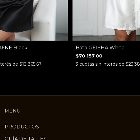
AFNE Black
Bata GEISHA White
$70.157,00
nterés de
$13.865,67
3
cuotas sin interés de
$23.38
MENÚ
PRODUCTOS
GUÍA DE TALLES