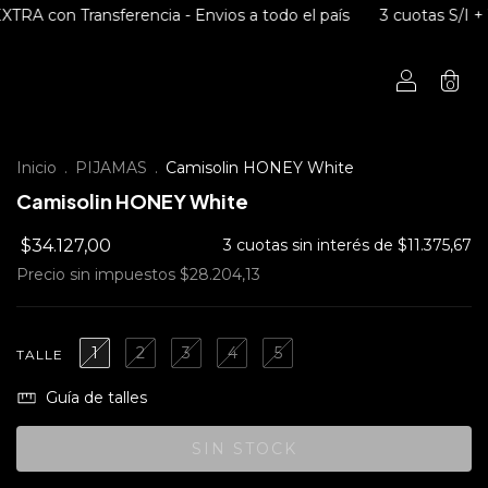
ansferencia - Envios a todo el país
3 cuotas S/I + 10%OFF EX
0
Inicio
.
PIJAMAS
.
Camisolin HONEY White
Camisolin HONEY White
$34.127,00
3
cuotas sin interés de
$11.375,67
Precio sin impuestos
$28.204,13
1
2
3
4
5
TALLE
Guía de talles