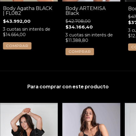
Body Agatha BLACK
Body ARTEMISA
Bo
| FL082
Black
$47
$43.992,00
$42.708,00
$3
$34.166,40
3
cuotas sin interés de
3
cu
$14.664,00
3
cuotas sin interés de
$12
$11.388,80
COMPRAR
C
COMPRAR
Para comprar con este producto