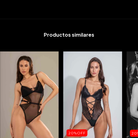
Productos similares
20%OFF
20