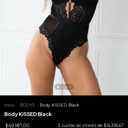
Inicio
.
BODYS
.
Body KISSED Black
Body KISSED Black
$49.187,00
3
cuotas sin interés de
$16.395,67