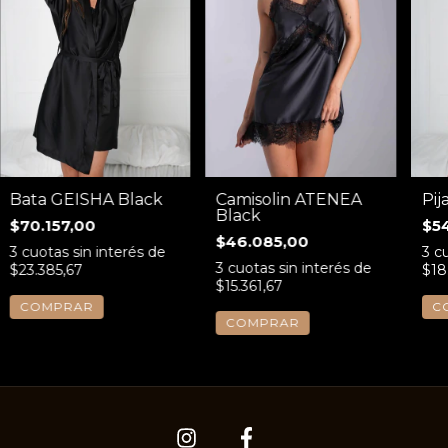
Bata GEISHA Black
Camisolin ATENEA
Pi
Black
$70.157,00
$5
$46.085,00
3
cuotas sin interés de
3
cu
3
cuotas sin interés de
$23.385,67
$18
$15.361,67
COMPRAR
C
COMPRAR