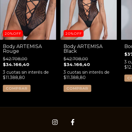
20%OFF
20%OFF
Body ARTEMISA
Body ARTEMISA
Bo
Rouge
Black
$3
$42.708,00
$42.708,00
3
cu
$34.166,40
$34.166,40
$12
3
cuotas sin interés de
3
cuotas sin interés de
$11.388,80
$11.388,80
C
COMPRAR
COMPRAR