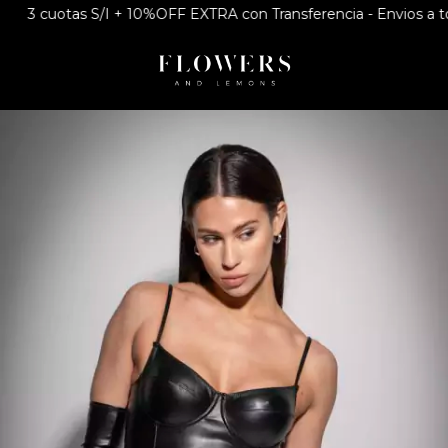
3 cuotas S/I + 10%OFF EXTRA con Transferencia - Envios a todo