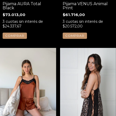
Pijama AURA Total
Pijama VENUS Animal
Black
Print
$73.013,00
$61.716,00
3
cuotas sin interés de
3
cuotas sin interés de
$24.337,67
$20.572,00
COMPRAR
COMPRAR