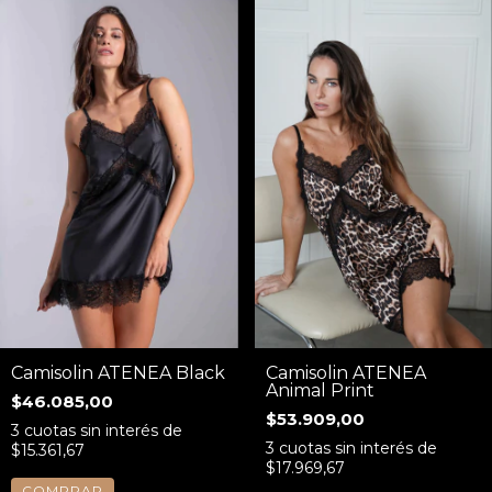
Camisolin ATENEA Black
Camisolin ATENEA
Animal Print
$46.085,00
$53.909,00
3
cuotas sin interés de
3
cuotas sin interés de
$15.361,67
$17.969,67
COMPRAR