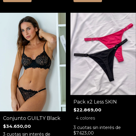
Pack x2 Less SKIN
$22.869,00
4 colores
Conjunto GUILTY Black
$34.650,00
3
cuotas sin interés de
$7.623,00
3
cuotas sin interés de