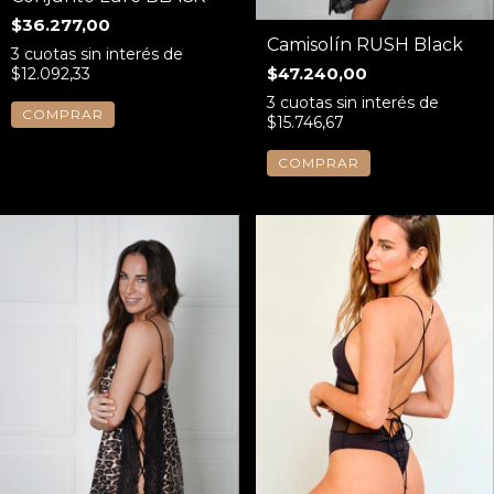
$36.277,00
Camisolín RUSH Black
3
cuotas sin interés de
$47.240,00
$12.092,33
3
cuotas sin interés de
COMPRAR
$15.746,67
COMPRAR