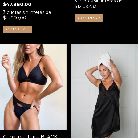
3
cuotas sin interés de
$47.880,00
$12.092,33
3
cuotas sin interés de
$15.960,00
COMPRAR
COMPRAR
Conjunto Lure BLACK