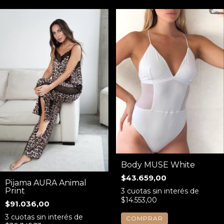
Body MUSE White
$43.659,00
Pijama AURA Animal
Print
3
cuotas sin interés de
$14.553,00
$91.036,00
3
cuotas sin interés de
COMPRAR