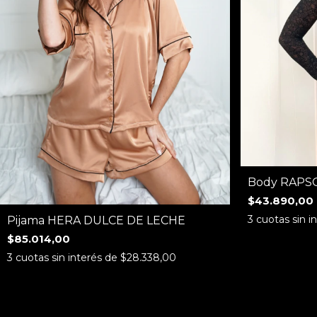
Body RAPS
$43.890,00
3
cuotas sin i
Pijama HERA DULCE DE LECHE
$85.014,00
3
cuotas sin interés de
$28.338,00