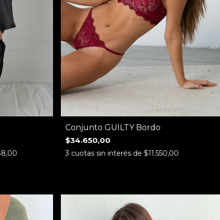
Conjunto GUILTY Bordo
$34.650,00
88,00
3
cuotas sin interés de
$11.550,00