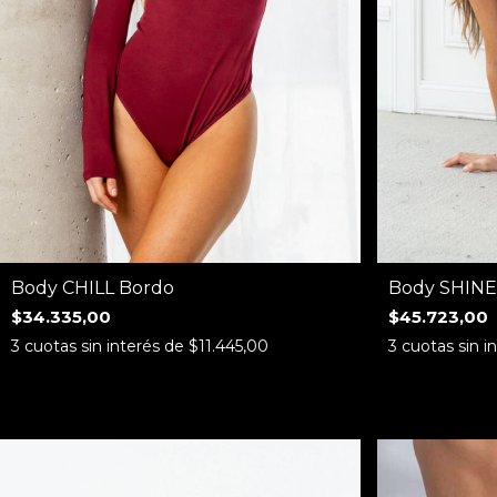
Body CHILL Bordo
Body SHINE
$34.335,00
$45.723,00
3
cuotas sin interés de
$11.445,00
3
cuotas sin i