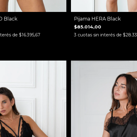
D Black
Pijama HERA Black
$85.014,00
nterés de
$16.395,67
3
cuotas sin interés de
$28.3