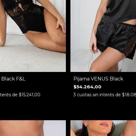
 Black F&L
Pijama VENUS Black
$54.264,00
nterés de
$15.241,00
3
cuotas sin interés de
$18.0