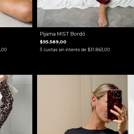
Pijama MIST Bordó
$95.589,00
5,00
3
cuotas sin interés de
$31.863,00