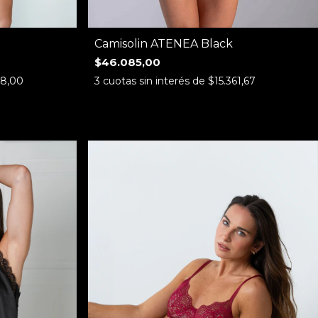
Camisolin ATENEA Black
$46.085,00
38,00
3
cuotas sin interés de
$15.361,67