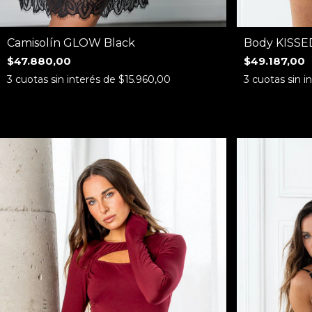
Camisolín GLOW Black
Body KISSE
$47.880,00
$49.187,00
3
cuotas sin interés de
$15.960,00
3
cuotas sin i