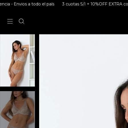
a todo el país
3 cuotas S/I + 10%OFF EXTRA con Transferencia