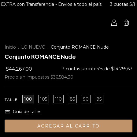
nsferencia - Envios a todo el país
3 cuotas S/I + 10%OFF EXT
0
Inicio
.
LO NUEVO
.
Conjunto ROMANCE Nude
Conjunto ROMANCE Nude
$44.267,00
3
cuotas sin interés de
$14.755,67
Precio sin impuestos
$36.584,30
100
105
110
85
90
95
TALLE
Guía de talles