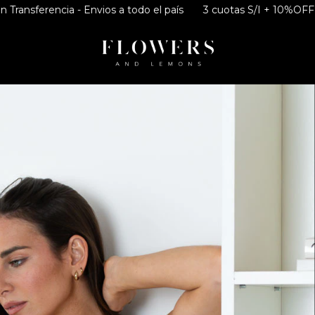
 - Envios a todo el país
3 cuotas S/I + 10%OFF EXTRA con Tra