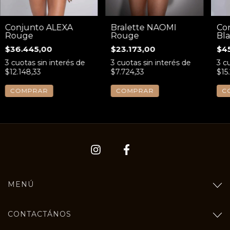
Co
Conjunto ALEXA
Bralette NAOMI
Bl
Rouge
Rouge
$4
$36.445,00
$23.173,00
3
cu
3
cuotas sin interés de
3
cuotas sin interés de
$15
$12.148,33
$7.724,33
C
COMPRAR
COMPRAR
MENÚ
CONTACTÁNOS