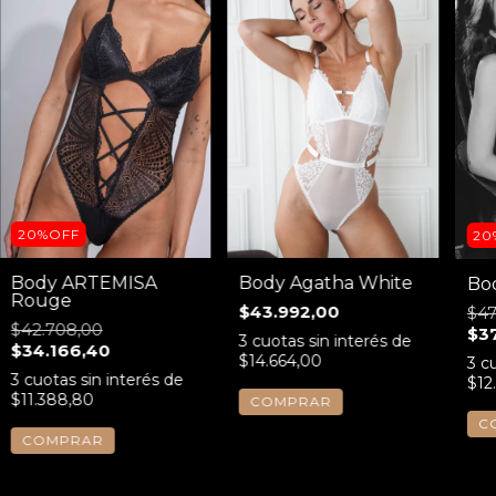
20%OFF
20
Body ARTEMISA
Body Agatha White
Bo
Rouge
$43.992,00
$47
$42.708,00
$3
3
cuotas sin interés de
$34.166,40
$14.664,00
3
cu
3
cuotas sin interés de
$12
$11.388,80
COMPRAR
C
COMPRAR